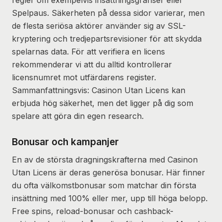
regler om exempelvis insättningsgränser eller
Spelpaus. Säkerheten på dessa sidor varierar, men
de flesta seriösa aktörer använder sig av SSL-
kryptering och tredjepartsrevisioner för att skydda
spelarnas data. För att verifiera en licens
rekommenderar vi att du alltid kontrollerar
licensnumret mot utfärdarens register.
Sammanfattningsvis: Casinon Utan Licens kan
erbjuda hög säkerhet, men det ligger på dig som
spelare att göra din egen research.
Bonusar och kampanjer
En av de största dragningskrafterna med Casinon
Utan Licens är deras generösa bonusar. Här finner
du ofta välkomstbonusar som matchar din första
insättning med 100% eller mer, upp till höga belopp.
Free spins, reload-bonusar och cashback-