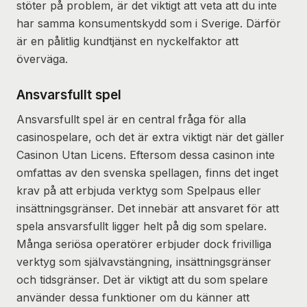
stöter på problem, är det viktigt att veta att du inte
har samma konsumentskydd som i Sverige. Därför
är en pålitlig kundtjänst en nyckelfaktor att
överväga.
Ansvarsfullt spel
Ansvarsfullt spel är en central fråga för alla
casinospelare, och det är extra viktigt när det gäller
Casinon Utan Licens. Eftersom dessa casinon inte
omfattas av den svenska spellagen, finns det inget
krav på att erbjuda verktyg som Spelpaus eller
insättningsgränser. Det innebär att ansvaret för att
spela ansvarsfullt ligger helt på dig som spelare.
Många seriösa operatörer erbjuder dock frivilliga
verktyg som självavstängning, insättningsgränser
och tidsgränser. Det är viktigt att du som spelare
använder dessa funktioner om du känner att