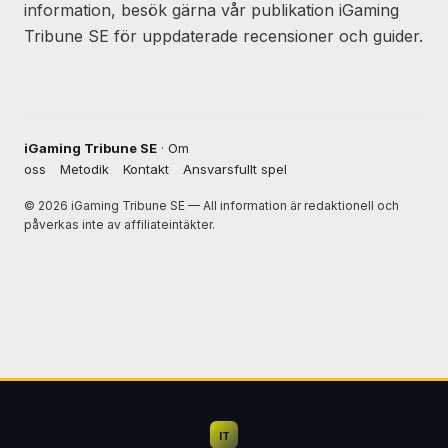
information, besök gärna vår publikation iGaming
Tribune SE för uppdaterade recensioner och guider.
iGaming Tribune SE
·
Om
oss
Metodik
Kontakt
Ansvarsfullt spel
© 2026 iGaming Tribune SE — All information är redaktionell och
påverkas inte av affiliateintäkter.
IT