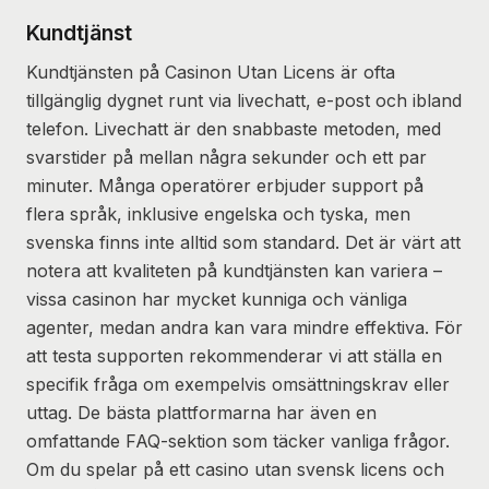
Kundtjänst
Kundtjänsten på Casinon Utan Licens är ofta
tillgänglig dygnet runt via livechatt, e-post och ibland
telefon. Livechatt är den snabbaste metoden, med
svarstider på mellan några sekunder och ett par
minuter. Många operatörer erbjuder support på
flera språk, inklusive engelska och tyska, men
svenska finns inte alltid som standard. Det är värt att
notera att kvaliteten på kundtjänsten kan variera –
vissa casinon har mycket kunniga och vänliga
agenter, medan andra kan vara mindre effektiva. För
att testa supporten rekommenderar vi att ställa en
specifik fråga om exempelvis omsättningskrav eller
uttag. De bästa plattformarna har även en
omfattande FAQ-sektion som täcker vanliga frågor.
Om du spelar på ett casino utan svensk licens och