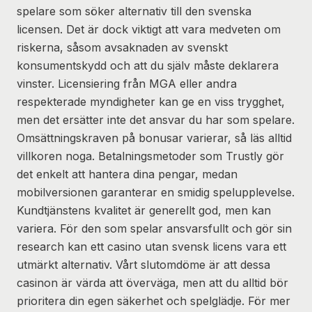
spelare som söker alternativ till den svenska
licensen. Det är dock viktigt att vara medveten om
riskerna, såsom avsaknaden av svenskt
konsumentskydd och att du själv måste deklarera
vinster. Licensiering från MGA eller andra
respekterade myndigheter kan ge en viss trygghet,
men det ersätter inte det ansvar du har som spelare.
Omsättningskraven på bonusar varierar, så läs alltid
villkoren noga. Betalningsmetoder som Trustly gör
det enkelt att hantera dina pengar, medan
mobilversionen garanterar en smidig spelupplevelse.
Kundtjänstens kvalitet är generellt god, men kan
variera. För den som spelar ansvarsfullt och gör sin
research kan ett casino utan svensk licens vara ett
utmärkt alternativ. Vårt slutomdöme är att dessa
casinon är värda att överväga, men att du alltid bör
prioritera din egen säkerhet och spelglädje. För mer