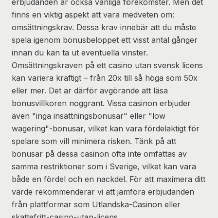
erbjudanden är också vanliga förekomster. Men det
finns en viktig aspekt att vara medveten om:
omsättningskrav. Dessa krav innebär att du måste
spela igenom bonusbeloppet ett visst antal gånger
innan du kan ta ut eventuella vinster.
Omsättningskraven på ett casino utan svensk licens
kan variera kraftigt – från 20x till så höga som 50x
eller mer. Det är därför avgörande att läsa
bonusvillkoren noggrant. Vissa casinon erbjuder
även "inga insättningsbonusar" eller "low
wagering"-bonusar, vilket kan vara fördelaktigt för
spelare som vill minimera risken. Tänk på att
bonusar på dessa casinon ofta inte omfattas av
samma restriktioner som i Sverige, vilket kan vara
både en fördel och en nackdel. För att maximera ditt
värde rekommenderar vi att jämföra erbjudanden
från plattformar som Utlandska-Casinon eller
skattefritt-casino-utan-licens.