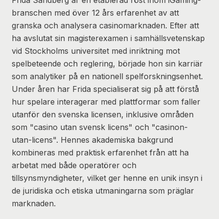
Frida Sandberg är en etablerad röst inom iGaming-
branschen med över 12 års erfarenhet av att
granska och analysera casinomarknaden. Efter att
ha avslutat sin magisterexamen i samhällsvetenskap
vid Stockholms universitet med inriktning mot
spelbeteende och reglering, började hon sin karriär
som analytiker på en nationell spelforskningsenhet.
Under åren har Frida specialiserat sig på att förstå
hur spelare interagerar med plattformar som faller
utanför den svenska licensen, inklusive områden
som "casino utan svensk licens" och "casinon-
utan-licens". Hennes akademiska bakgrund
kombineras med praktisk erfarenhet från att ha
arbetat med både operatörer och
tillsynsmyndigheter, vilket ger henne en unik insyn i
de juridiska och etiska utmaningarna som präglar
marknaden.