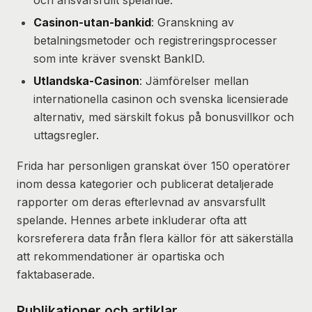
och ansvarsfullt spelande.
Casinon-utan-bankid
: Granskning av
betalningsmetoder och registreringsprocesser
som inte kräver svenskt BankID.
Utlandska-Casinon
: Jämförelser mellan
internationella casinon och svenska licensierade
alternativ, med särskilt fokus på bonusvillkor och
uttagsregler.
Frida har personligen granskat över 150 operatörer
inom dessa kategorier och publicerat detaljerade
rapporter om deras efterlevnad av ansvarsfullt
spelande. Hennes arbete inkluderar ofta att
korsreferera data från flera källor för att säkerställa
att rekommendationer är opartiska och
faktabaserade.
Publikationer och artiklar