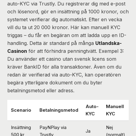
auto-KYC via Trustly. Du registrerar dig med e-post
och lösenord, gör en insättning på 1000 kronor, och
systemet verifierar dig automatiskt. Efter en vecka
vill du ta ut 20 000 kronor. Här kan manuell KYC
triggas – du får en begäran om att ladda upp en ID-
handling. Detta är standard på många
Utlandska-
Casinon
för att förhindra penningtvätt. Exempel 3:
Du använder ett casino utan svensk licens som
kräver BankID för alla transaktioner. Även om du
redan är verifierad via auto-KYC, kan operatören
begära ytterligare dokument om du byter
betalningsmetod eller adress.
Auto-
Manuell
Scenario
Betalningsmetod
KYC
KYC
Insättning
PayNPlay via
Nej
Ja
500 kr
Trustly
(normalt)