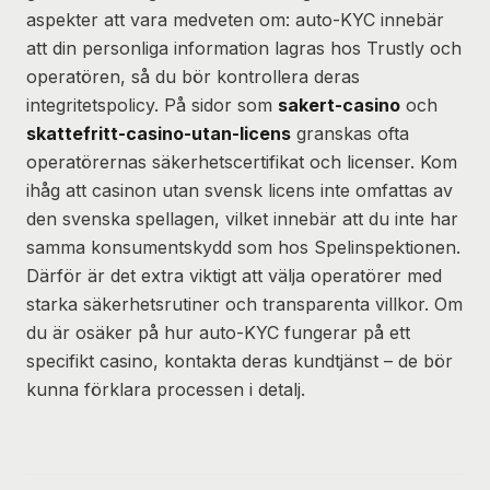
aspekter att vara medveten om: auto-KYC innebär
att din personliga information lagras hos Trustly och
operatören, så du bör kontrollera deras
integritetspolicy. På sidor som
sakert-casino
och
skattefritt-casino-utan-licens
granskas ofta
operatörernas säkerhetscertifikat och licenser. Kom
ihåg att casinon utan svensk licens inte omfattas av
den svenska spellagen, vilket innebär att du inte har
samma konsumentskydd som hos Spelinspektionen.
Därför är det extra viktigt att välja operatörer med
starka säkerhetsrutiner och transparenta villkor. Om
du är osäker på hur auto-KYC fungerar på ett
specifikt casino, kontakta deras kundtjänst – de bör
kunna förklara processen i detalj.