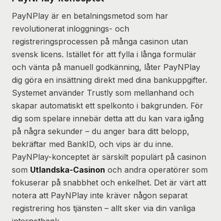
PayNPlay är en betalningsmetod som har
revolutionerat inloggnings- och
registreringsprocessen på många casinon utan
svensk licens. Istället för att fylla i långa formulär
och vänta på manuell godkänning, låter PayNPlay
dig göra en insättning direkt med dina bankuppgifter.
Systemet använder Trustly som mellanhand och
skapar automatiskt ett spelkonto i bakgrunden. För
dig som spelare innebär detta att du kan vara igång
på några sekunder – du anger bara ditt belopp,
bekräftar med BankID, och vips är du inne.
PayNPlay-konceptet är särskilt populärt på casinon
som
Utlandska-Casinon
och andra operatörer som
fokuserar på snabbhet och enkelhet. Det är värt att
notera att PayNPlay inte kräver någon separat
registrering hos tjänsten – allt sker via din vanliga