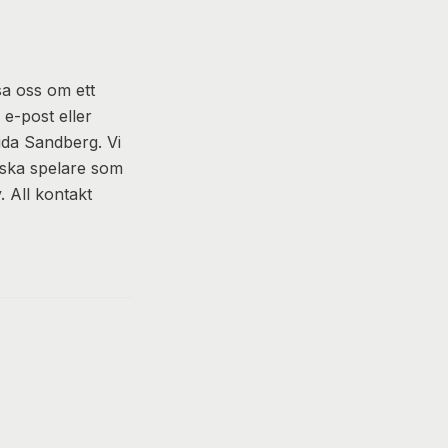
psa oss om ett
 e-post eller
rida Sandberg. Vi
enska spelare som
. All kontakt