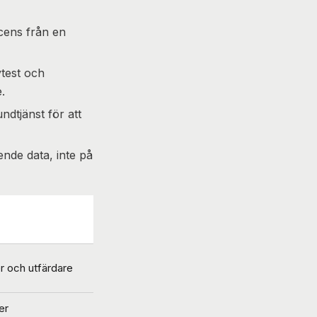
icens från en
vtest och
.
ndtjänst för att
nde data, inte på
r och utfärdare
er