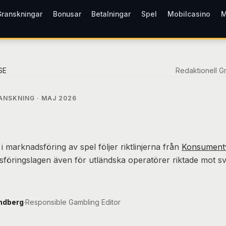
Granskningar
Bonusar
Betalningar
Spel
Mobilcasino
M
SE
Redaktionell G
ANSKNING · MAJ 2026
marknadsföring av spel följer riktlinjerna från
Konsument
dsföringslagen även för utländska operatörer riktade mot s
andberg
·
Responsible Gambling Editor