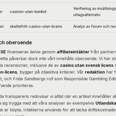
Verifiering av insättning
er
casinon-utan-bankid
uttagsalternativ
en
skattefritt-casino-utan-licens
Analys av forum och rec
och oberoende
 SE
finansieras delvis genom
affiliateintäkter
från partne
etta påverkar dock inte vårt innehålls oberoende. Vi har stri
lla recensioner, inklusive de av
casino utan svensk licens
o
n-licens
, bygger på objektiva kriterier. Vår
redaktion
har f
t, och Frida Sandbergs roll som Responsible Gambling Edit
nande prioriteras.
la transparens redovisar vi alltid när en artikel innehåller aff
 sig trygga med att våra analyser av exempelvis
Utlandsk
te är köpta. Intäkterna används för att täcka driftskostnad