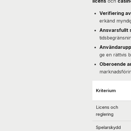
licens
och
casin
Verifiering av
erkänd myndig
Ansvarsfullt 
tidsbegränsni
Användaruppl
ge en rättvis bi
Oberoende an
marknadsförin
Kriterium
Licens och
reglering
Spelarskydd