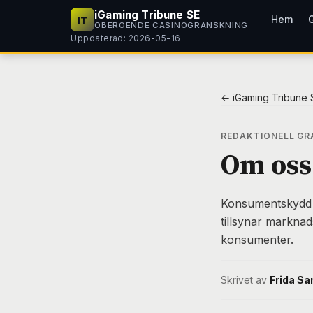
iGaming Tribune SE
Hem
IT
OBEROENDE CASINOGRANSKNING
Uppdaterad: 2026-05-16
← iGaming Tribune 
REDAKTIONELL GR
Om oss
Konsumentskydd i 
tillsynar markna
konsumenter.
Skrivet av
Frida S