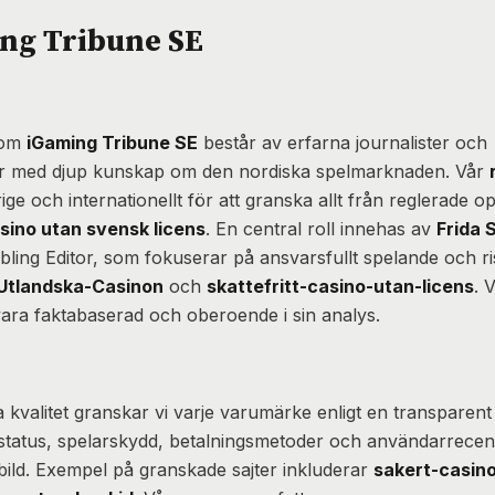
ng Tribune SE
kom
iGaming Tribune SE
består av erfarna journalister och
er med djup kunskap om den nordiska spelmarknaden. Vår
ge och internationellt för att granska allt från reglerade ope
sino utan svensk licens
. En central roll innehas av
Frida 
ling Editor, som fokuserar på ansvarsfullt spelande och 
Utlandska-Casinon
och
skattefritt-casino-utan-licens
. 
 vara faktabaserad och oberoende i sin analys.
la kvalitet granskar vi varje varumärke enligt en transparent
sstatus, spelarskydd, betalningsmetoder och användarrecens
bild. Exempel på granskade sajter inkluderar
sakert-casin