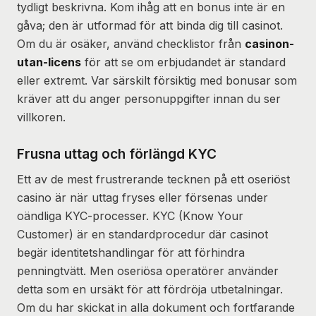
tydligt beskrivna. Kom ihåg att en bonus inte är en
gåva; den är utformad för att binda dig till casinot.
Om du är osäker, använd checklistor från
casinon-
utan-licens
för att se om erbjudandet är standard
eller extremt. Var särskilt försiktig med bonusar som
kräver att du anger personuppgifter innan du ser
villkoren.
Frusna uttag och förlängd KYC
Ett av de mest frustrerande tecknen på ett oseriöst
casino är när uttag fryses eller försenas under
oändliga KYC-processer. KYC (Know Your
Customer) är en standardprocedur där casinot
begär identitetshandlingar för att förhindra
penningtvätt. Men oseriösa operatörer använder
detta som en ursäkt för att fördröja utbetalningar.
Om du har skickat in alla dokument och fortfarande