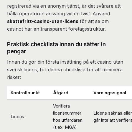
registrerad via en anonym tjänst, är det svårare att
hålla operatören ansvarig vid en tvist. Använd
skattefritt-casino-utan-licens
för att se om
casinot har en transparent företagsstruktur.
Praktisk checklista innan du sätter in
pengar
Innan du gör din första insättning på ett casino utan
svensk licens, följ denna checklista för att minimera
risker:
Kontrollpunkt
Åtgärd
Varningssignal
Verifiera
licensnummer
Licens saknas eller
Licens
hos utfärdaren
går inte att verifier
(t.ex. MGA)