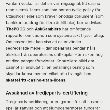
väntar i veckor är det en varningssignal. Ett casino
utan svensk licens som inte har en tydlig policy för
uttagstider eller som kräver onödiga dokument (som
bankkontoutdrag för flera år tillbaka) bör undvikas.
ThePOGG
och
AskGamblers
har omfattande
rapporter om casinon som systematiskt fryser uttag.
Om casinot inte kan visa att de använder
segregerade medel – där spelarnas pengar hålls
åtskilda från operatörens driftkapital – är risken hög
att dina pengar försvinner. Kontrollera alltid om
casinot är anslutet till en betalningslösning som
skyddar konsumenter, vilket ofta framgår hos
skattefritt-casino-utan-licens
.
Avsaknad av tredjeparts-certifiering
Tredjeparts-certifiering är en garanti för att casinots
spel är rättvisa och att slumpgeneratorer fungerar