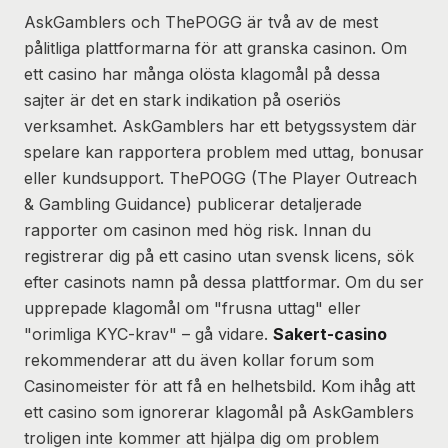
AskGamblers och ThePOGG är två av de mest
pålitliga plattformarna för att granska casinon. Om
ett casino har många olösta klagomål på dessa
sajter är det en stark indikation på oseriös
verksamhet. AskGamblers har ett betygssystem där
spelare kan rapportera problem med uttag, bonusar
eller kundsupport. ThePOGG (The Player Outreach
& Gambling Guidance) publicerar detaljerade
rapporter om casinon med hög risk. Innan du
registrerar dig på ett casino utan svensk licens, sök
efter casinots namn på dessa plattformar. Om du ser
upprepade klagomål om "frusna uttag" eller
"orimliga KYC-krav" – gå vidare.
Sakert-casino
rekommenderar att du även kollar forum som
Casinomeister för att få en helhetsbild. Kom ihåg att
ett casino som ignorerar klagomål på AskGamblers
troligen inte kommer att hjälpa dig om problem