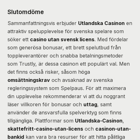
Slutomdöme
Sammanfattningsvis erbjuder
Utlandska Casinon
en
attraktiv spelupplevelse för svenska spelare som
söker ett
casino utan svensk licens
. Med fördelar
som generösa bonusar, ett brett spelutbud från
toppleverantörer och snabba betalningsmetoder
som Trustly, är dessa casinon ett populärt val. Men
det finns också risker, såsom höga
omsättningskrav
och avsaknad av svenska
regleringssystem som Spelpaus. För att maximera
din upplevelse rekommenderar vi att du noggrant
läser villkoren för bonusar och
uttag
, samt
använder de ansvarsfulla spelverktyg som finns
tillgängliga. Plattformar som
Utlandska-Casinon
,
skattefritt-casino-utan-licens
och
casinon-utan-
bankid
kan vara bra resurser för att hitta pålitliga