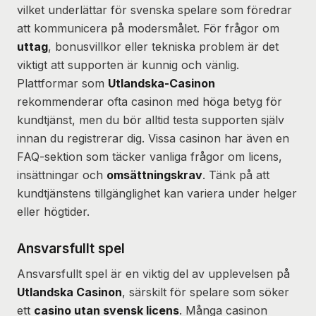
vilket underlättar för svenska spelare som föredrar
att kommunicera på modersmålet. För frågor om
uttag
, bonusvillkor eller tekniska problem är det
viktigt att supporten är kunnig och vänlig.
Plattformar som
Utlandska-Casinon
rekommenderar ofta casinon med höga betyg för
kundtjänst, men du bör alltid testa supporten själv
innan du registrerar dig. Vissa casinon har även en
FAQ-sektion som täcker vanliga frågor om licens,
insättningar och
omsättningskrav
. Tänk på att
kundtjänstens tillgänglighet kan variera under helger
eller högtider.
Ansvarsfullt spel
Ansvarsfullt spel är en viktig del av upplevelsen på
Utlandska Casinon
, särskilt för spelare som söker
ett
casino utan svensk licens
. Många casinon