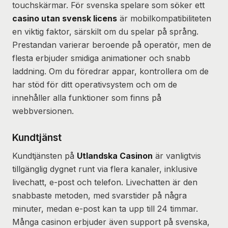
touchskärmar. För svenska spelare som söker ett
casino utan svensk licens
är mobilkompatibiliteten
en viktig faktor, särskilt om du spelar på språng.
Prestandan varierar beroende på operatör, men de
flesta erbjuder smidiga animationer och snabb
laddning. Om du föredrar appar, kontrollera om de
har stöd för ditt operativsystem och om de
innehåller alla funktioner som finns på
webbversionen.
Kundtjänst
Kundtjänsten på
Utlandska Casinon
är vanligtvis
tillgänglig dygnet runt via flera kanaler, inklusive
livechatt, e-post och telefon. Livechatten är den
snabbaste metoden, med svarstider på några
minuter, medan e-post kan ta upp till 24 timmar.
Många casinon erbjuder även support på svenska,