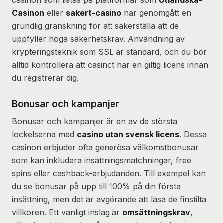
casinon som listas på plattformar som
Utlandska-
Casinon
eller
sakert-casino
har genomgått en
grundlig granskning för att säkerställa att de
uppfyller höga säkerhetskrav. Användning av
krypteringsteknik som SSL är standard, och du bör
alltid kontrollera att casinot har en giltig licens innan
du registrerar dig.
Bonusar och kampanjer
Bonusar och kampanjer är en av de största
lockelserna med
casino utan svensk licens
. Dessa
casinon erbjuder ofta generösa välkomstbonusar
som kan inkludera insättningsmatchningar, free
spins eller cashback-erbjudanden. Till exempel kan
du se bonusar på upp till 100% på din första
insättning, men det är avgörande att läsa de finstilta
villkoren. Ett vanligt inslag är
omsättningskrav
,