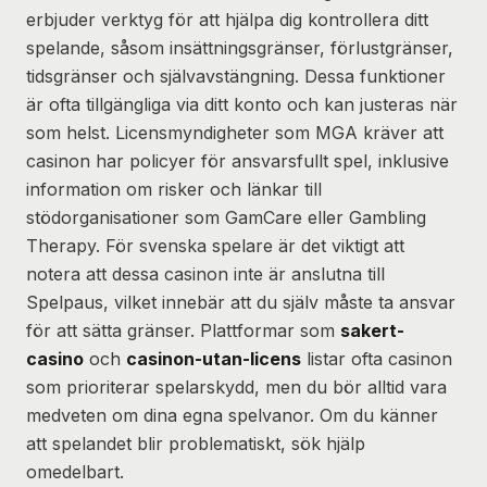
erbjuder verktyg för att hjälpa dig kontrollera ditt
spelande, såsom insättningsgränser, förlustgränser,
tidsgränser och självavstängning. Dessa funktioner
är ofta tillgängliga via ditt konto och kan justeras när
som helst. Licensmyndigheter som MGA kräver att
casinon har policyer för ansvarsfullt spel, inklusive
information om risker och länkar till
stödorganisationer som GamCare eller Gambling
Therapy. För svenska spelare är det viktigt att
notera att dessa casinon inte är anslutna till
Spelpaus, vilket innebär att du själv måste ta ansvar
för att sätta gränser. Plattformar som
sakert-
casino
och
casinon-utan-licens
listar ofta casinon
som prioriterar spelarskydd, men du bör alltid vara
medveten om dina egna spelvanor. Om du känner
att spelandet blir problematiskt, sök hjälp
omedelbart.