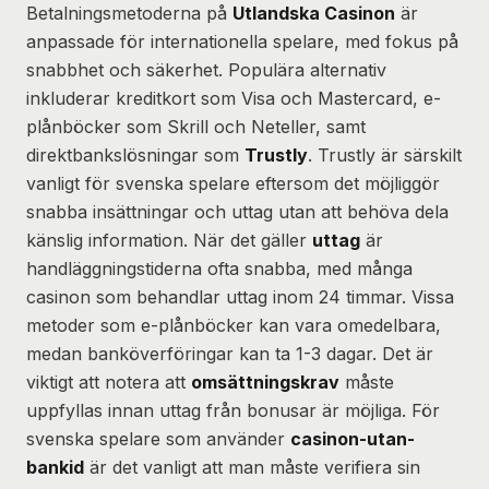
Betalningsmetoderna på
Utlandska Casinon
är
anpassade för internationella spelare, med fokus på
snabbhet och säkerhet. Populära alternativ
inkluderar kreditkort som Visa och Mastercard, e-
plånböcker som Skrill och Neteller, samt
direktbankslösningar som
Trustly
. Trustly är särskilt
vanligt för svenska spelare eftersom det möjliggör
snabba insättningar och uttag utan att behöva dela
känslig information. När det gäller
uttag
är
handläggningstiderna ofta snabba, med många
casinon som behandlar uttag inom 24 timmar. Vissa
metoder som e-plånböcker kan vara omedelbara,
medan banköverföringar kan ta 1-3 dagar. Det är
viktigt att notera att
omsättningskrav
måste
uppfyllas innan uttag från bonusar är möjliga. För
svenska spelare som använder
casinon-utan-
bankid
är det vanligt att man måste verifiera sin