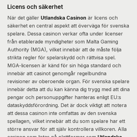
Licens och säkerhet
När det gäller
Utlandska Casinon
är licens och
säkerhet en central aspekt att överväga för svenska
spelare. Dessa casinon verkar ofta under licenser
från etablerade myndigheter som Malta Gaming
Authority (MGA), vilket innebär att de måste följa
strikta regler för spelarskydd och rättvisa spel.
MGA-licensen är känd för sin höga standard och
innebär att casinot genomgår regelbundna
revisioner av oberoende organ. För svenska spelare
innebär detta att du kan känna dig trygg med att dina
pengar och personuppgifter hanteras enligt EU:s
dataskyddsförordning. Det är dock viktigt att notera
att dessa casinon inte omfattas av den svenska
spellagen, vilket innebär att du som spelare har ett
större ansvar för att själv kontrollera villkoren. Alla